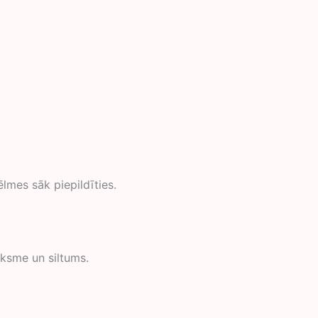
lmes sāk piepildīties.
iksme un siltums.