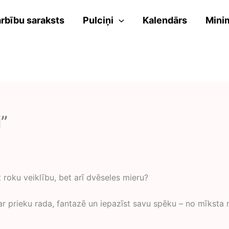
rbību saraksts
Pulciņi
Kalendārs
Mini
”
īt roku veiklību, bet arī dvēseles mieru?
 ar prieku rada, fantazē un iepazīst savu spēku – no mīksta 