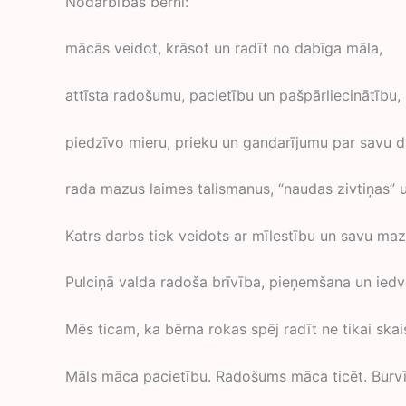
Nodarbībās bērni:
mācās veidot, krāsot un radīt no dabīga māla,
attīsta radošumu, pacietību un pašpārliecinātību,
piedzīvo mieru, prieku un gandarījumu par savu d
rada mazus laimes talismanus, “naudas zivtiņas” u
Katrs darbs tiek veidots ar mīlestību un savu maz
Pulciņā valda radoša brīvība, pieņemšana un ied
Mēs ticam, ka bērna rokas spēj radīt ne tikai skai
Māls māca pacietību. Radošums māca ticēt. Burvī