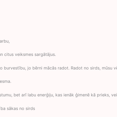
arbu,
n citus veiksmes sargātājus.
o burvestību, jo bērni mācās radot. Radot no sirds, mūsu vē
vesma.
stumu, bet arī labu enerģiju, kas ienāk ģimenē kā prieks, ve
ba sākas no sirds