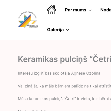
Skip
to
Par mums
Noda
content
Galerija
Keramikas pulciņš “Četri
Interešu izglītības skolotāja Agnese Ozoliņa
Vai zinājāt, ka māls bērniem palīdz ne tikai attīst
Mūsu keramikas pulciņš “Četri” ir vieta, kur bērni