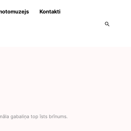
motomuzejs
Kontakti
Search
māla gabaliņa top īsts brīnums.