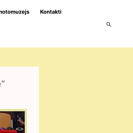
motomuzejs
Kontakti
Search
ē”