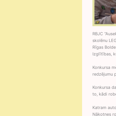
RBJC “Ausek
skolēnu LEG
Rīgas Bolde
Izglītības,
Konkursa mē
redzējumu p
Konkursa da
to, kādi rob
Katram autor
Nākotnes ro