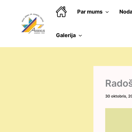
Skip
to
Par mums
Noda
content
Galerija
Radoš
30 oktobris, 