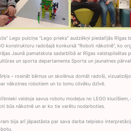
lis” Lego pulciņa “Lego prieks” audzēkņi piedalījās Rīgas 
O konstruktoru radošajā konkursā “Roboti nākotnē”, ko or
rājas Jaunā pamatskola sadarbībā ar Rīgas valstspilsētas 
 kultūras un sporta departamenta Sporta un jaunatnes pārval
rķis – rosināt bērnus un skolēnus domāt radoši, vizualizējo
ar nākotnes robotiem un to lomu cilvēku dzīvē.
lībnieki veidoja savus robotu modeļus no LEGO klucīšiem,
oti būs nākotnē un ar ko tie varētu nodarboties.
am bija arī jāpastāsta par sava darba telpisko interpretāci
botu.