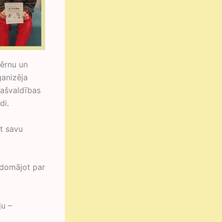
bērnu un
ganizēja
pašvaldības
di.
t savu
 domājot par
ju –