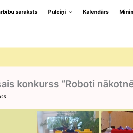
rbību saraksts
Pulciņi
Kalendārs
Mini
ais konkurss “Roboti nākotn
2025