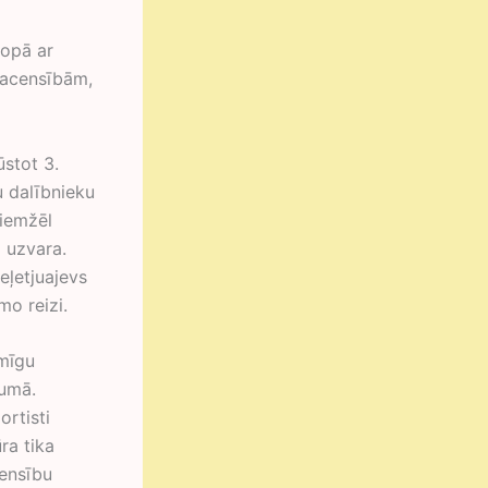
kopā ar
sacensībām,
ūstot 3.
u dalībnieku
diemžēl
 uzvara.
eļetjuajevs
mo reizi.
īmīgu
pumā.
ortisti
ra tika
censību