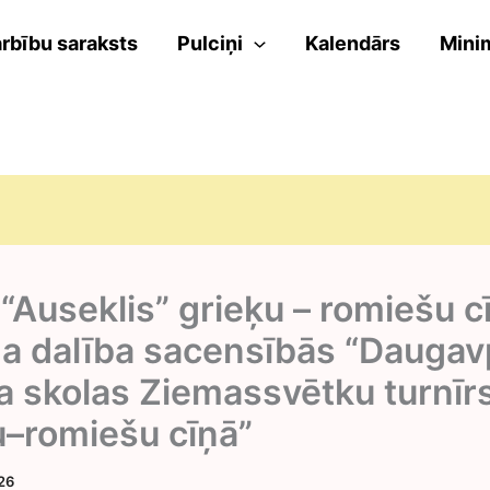
rbību saraksts
Pulciņi
Kalendārs
Mini
“Auseklis” grieķu – romiešu c
ņa dalība sacensībās “Daugav
a skolas Ziemassvētku turnīr
u–romiešu cīņā”
026