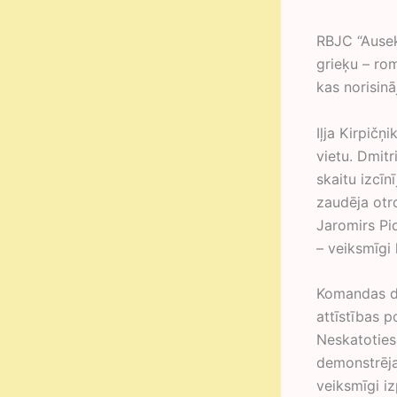
RBJC “Ausekl
grieķu – ro
kas norisinā
Iļja Kirpičņ
vietu. Dmitr
skaitu izcīn
zaudēja otr
Jaromirs Pi
– veiksmīgi
Komandas da
attīstības 
Neskatoties 
demonstrēja
veiksmīgi iz