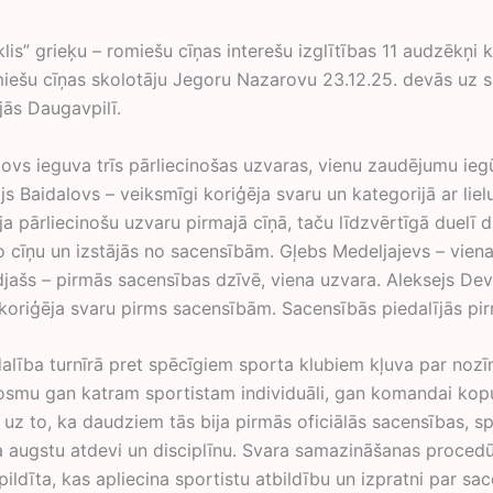
is” grieķu – romiešu cīņas interešu izglītības 11 audzēkņi 
miešu cīņas skolotāju Jegoru Nazarovu 23.12.25. devās uz 
jās Daugavpilī.
ikovs ieguva trīs pārliecinošas uzvaras, vienu zaudējumu ieg
ijs Baidalovs – veiksmīgi koriģēja svaru un kategorijā ar liel
īja pārliecinošu uzvaru pirmajā cīņā, taču līdzvērtīgā duelī 
o cīņu un izstājās no sacensībām. Gļebs Medeljajevs – viena
djašs – pirmās sacensības dzīvē, viena uzvara. Aleksejs Dev
 koriģēja svaru pirms sacensībām. Sacensībās piedalījās pir
lība turnīrā pret spēcīgiem sporta klubiem kļuva par noz
posmu gan katram sportistam individuāli, gan komandai ko
uz to, ka daudziem tās bija pirmās oficiālās sacensības, sp
 augstu atdevi un disciplīnu. Svara samazināšanas procedū
pildīta, kas apliecina sportistu atbildību un izpratni par sa