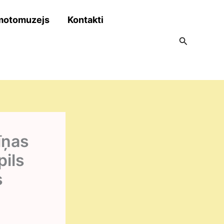
motomuzejs
Kontakti
Search
īņas
pils
s