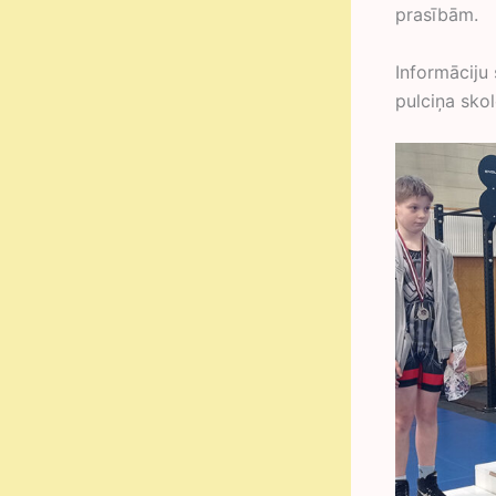
prasībām.
Informāciju 
pulciņa sko