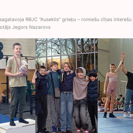
sagatavoja RBJC “Auseklis” grieķu – romiešu cīņas interešu 
lotājs Jegors Nazarovs