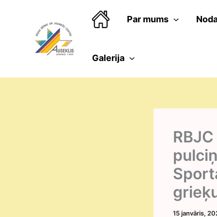
Skip
to
Par mums
Noda
content
Galerija
RBJC 
pulci
Sport
grieķ
15 janvāris, 2