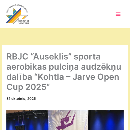
Skip
to
content
Main
Men
RBJC “Auseklis” sporta
aerobikas pulciņa audzēkņu
dalība “Kohtla – Jarve Open
Cup 2025“
31 oktobris, 2025