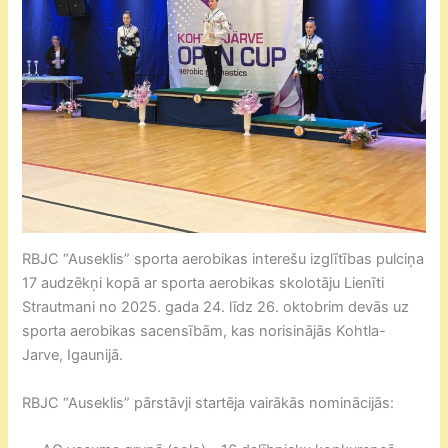
RBJC “Auseklis” sporta aerobikas interešu izglītības pulciņa
17 audzēkņi kopā ar sporta aerobikas skolotāju Lienīti
Strautmani no 2025. gada 24. līdz 26. oktobrim devās uz
sporta aerobikas sacensībām, kas norisinājās Kohtla-
Jarve, Igaunijā.
RBJC “Auseklis” pārstāvji startēja vairākās nominācijās: