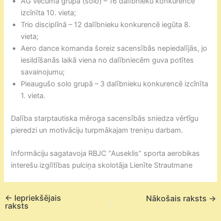
AG vecuma grupā (solo) – 16 dalībnieku konkurencē
izcīnīta 10. vieta;
Trio disciplīnā – 12 dalībnieku konkurencē iegūta 8.
vieta;
Aero dance komanda šoreiz sacensībās nepiedalījās, jo
iesildīšanās laikā viena no dalībniecēm guva potītes
savainojumu;
Pieaugušo solo grupā – 3 dalībnieku konkurencē izcīnīta
1. vieta.
Dalība starptautiska mēroga sacensībās sniedza vērtīgu
pieredzi un motivāciju turpmākajam treniņu darbam.
Informāciju sagatavoja RBJC “Auseklis” sporta aerobikas
interešu izglītības pulciņa skolotāja Lienīte Strautmane
←
Iepriekšējais
Nākošais raksts
→
raksts