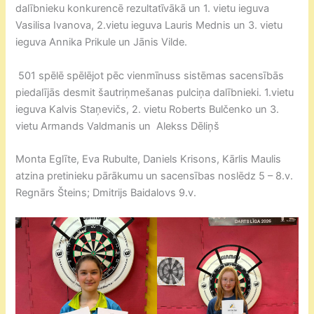
dalībnieku konkurencē rezultatīvākā un 1. vietu ieguva
Vasilisa Ivanova, 2.vietu ieguva Lauris Mednis un 3. vietu
ieguva Annika Prikule un Jānis Vilde.
501 spēlē spēlējot pēc vienmīnuss sistēmas sacensībās
piedalījās desmit šautriņmešanas pulciņa dalībnieki. 1.vietu
ieguva Kalvis Staņevičs, 2. vietu Roberts Bulčenko un 3.
vietu Armands Valdmanis un Alekss Dēliņš
Monta Eglīte, Eva Rubulte, Daniels Krisons, Kārlis Maulis
atzina pretinieku pārākumu un sacensības noslēdz 5 – 8.v.
Regnārs Šteins; Dmitrijs Baidalovs 9.v.