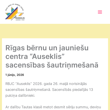
Skip
to
content
Main
Men
Rīgas bērnu un jauniešu
centra “Auseklis”
sacensības šautriņmešanā
1 jūnijs, 2026
RBJC “Auseklis” 2026. gada 26. maijā norisinājās
sacensības šautriņmešanā. Sacensībās piedalījās 13
pulciņa dalībnieki.
Ar dalību Tautas klasē metot desmit sēriju summu, deviņu