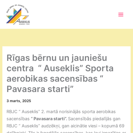
Skip
to
content
Main
Men
Rīgas bērnu un jauniešu
centra “ Auseklis” Sporta
aerobikas sacensības “
Pavasara starti”
3 marts, 2025
RBJC “ Auseklis” 2. martā norisinājās sporta aerobikas
sacensības
“ Pavasara starti”.
Sacensībās piedalījās gan
RBJC “ Auseklis” audzēkņi, gan aicinātie viesi – kopumā 69
dalībnieki. Tās ir ikgadējās sacensības, kas ļauj iepazīties ar