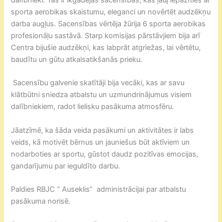
sporta aerobikas skaistumu, eleganci un novērtēt audzēkņu
darba augļus. Sacensības vērtēja žūrija 6 sporta aerobikas
profesionāļu sastāvā. Starp komisijas pārstāvjiem bija arī
Centra bijušie audzēkņi, kas labprāt atgriežas, lai vērtētu,
baudītu un gūtu atkalsatikšanās prieku.
Sacensību galvenie skatītāji bija vecāki, kas ar savu
klātbūtni sniedza atbalstu un uzmundrinājumus visiem
dalībniekiem, radot lielisku pasākuma atmosfēru.
Jāatzīmē, ka šāda veida pasākumi un aktivitātes ir labs
veids, kā motivēt bērnus un jauniešus būt aktīviem un
nodarboties ar sportu, gūstot daudz pozitīvas emocijas,
gandarījumu par ieguldīto darbu.
Paldies RBJC “ Auseklis” administrācijai par atbalstu
pasākuma norisē.