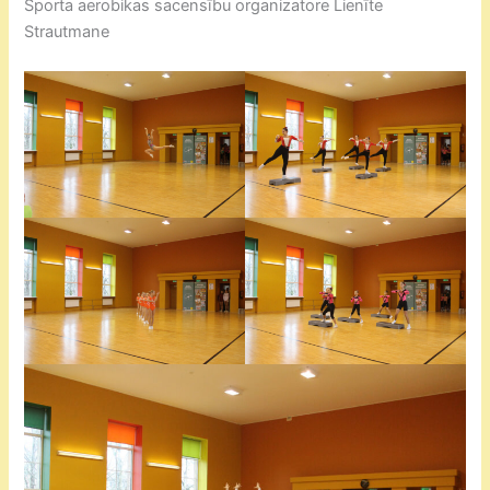
Sporta aerobikas sacensību organizatore Lienīte
Strautmane