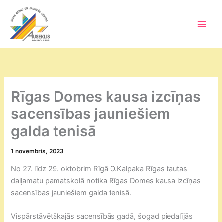
Skip
to
content
Main
Men
Rīgas Domes kausa izcīņas
sacensības jauniešiem
galda tenisā
1 novembris, 2023
No 27. līdz 29. oktobrim Rīgā O.Kalpaka Rīgas tautas
daiļamatu pamatskolā notika Rīgas Domes kausa izcīņas
sacensības jauniešiem galda tenisā.
Vispārstāvētākajās sacensībās gadā, šogad piedalījās