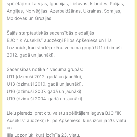
spēlētāji no Latvijas, Igaunijas, Lietuvas, Islandes, Polijas,
Anglijas, Norvēģijas, Azerbaidžānas, Ukrainas, Somijas,
Moldovas un Gruzijas.
Šajās starptautiskās sacensībās piedalījās
BJC “IK Auseklis” audzēkņi Filips Apšenieks un Illia
Lozoniuk, kuri startēja zēnu vecuma grupā U11 (dzimuši
2012. gadā un jaunāki).
Sacensības notika 4 vecuma grupās:
U11 (dzimuši 2012. gadā un jaunāki),
U13 (dzimuši 2010. gadā un jaunāki),
U16 (dzimuši 2007. gadā un jaunāki),
U19 (dzimuši 2004. gadā un jaunāki).
Lielu pieredzi pret citu valstu spēlētājiem ieguva BJC “IK
Auseklis” audzēkņi Filips Apšenieks, kurš izcīnīja 20. vietu
un
Illia Lozoniuk, kurš izcīnīja 23. vietu.