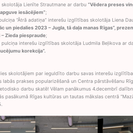
s skolotāja Lienīte Strautmane ar darbu
“Vēdera preses vi
 apguve iesācējiem”
;
ulciņa “Ātrā adatiņa” interešu izglītības skolotāja Liena Da
āc un piedalies 2023 – Jugla, tā daļa manas Rīgas”, prezen
i – Zieda piespraude
;
pulciņa interešu izglītības skolotāja Ludmila Beļikova ar d
aucējumu korekcija”.
olotājiem par ieguldīto darbu savas interešu izglītība
labās prakses popularizēšanā un Centra pārstāvēšanu Rīg
metodisko darbu skatē! Vēlam panākumus 4.decembrī dalībn
s pasākumā Rīgas kultūras un tautas mākslas centrā “Mazā 
5.