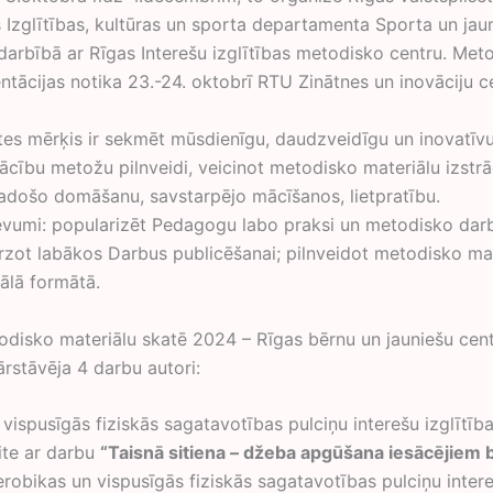
 Izglītības, kultūras un sporta departamenta Sporta un jau
darbībā ar Rīgas Interešu izglītības metodisko centru. Met
ntācijas notika 23.-24. oktobrī RTU Zinātnes un inovāciju c
ķis ir sekmēt mūsdienīgu, daudzveidīgu un inovatīvu 
ācību metožu pilnveidi, veicinot metodisko materiālu izstrā
došo domāšanu, savstarpējo mācīšanos, lietpratību.
vumi: popularizēt Pedagogu labo praksi un metodisko darb
irzot labākos Darbus publicēšanai; pilnveidot metodisko ma
tālā formātā.
materiālu skatē 2024 – Rīgas bērnu un jauniešu cent
ārstāvēja 4 darbu autori:
vispusīgās fiziskās sagatavotības pulciņu interešu izglītība
ite ar darbu
“Taisnā sitiena – džeba apgūšana iesācējiem 
robikas un vispusīgās fiziskās sagatavotības pulciņu inter