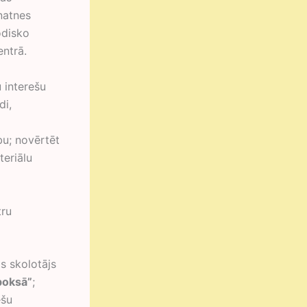
natnes
odisko
entrā.
interešu
di,
u; novērtēt
teriālu
ru
s skolotājs
boksā”
;
ešu