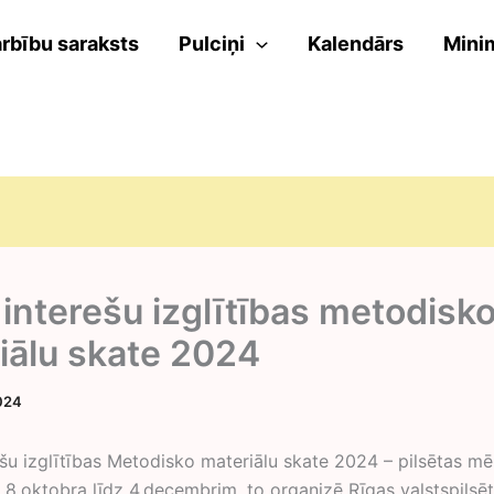
rbību saraksts
Pulciņi
Kalendārs
Mini
 interešu izglītības metodisk
iālu skate 2024
2024
ešu izglītības Metodisko materiālu skate 2024 – pilsētas m
o 8.oktobra līdz 4.decembrim, to organizē Rīgas valstspilsē