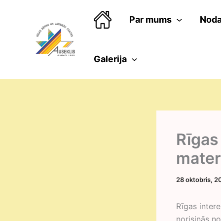
Skip
to
Par mums
Noda
content
Galerija
Rīgas
mater
28 oktobris, 
Rīgas inter
norisinās n