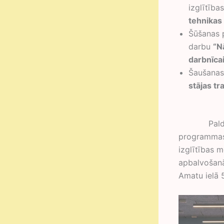
izglītība
tehnikas
Šūšanas p
darbu
“N
darbnīca
Šaušanas 
stājas tr
Paldies sk
programmas 
izglītības 
apbalvošanā
Amatu ielā 