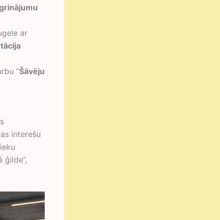
ngrinājumu
ugele ar
tācija
arbu “
Šāvēju
s
as interešu
ieku
ģilde”,