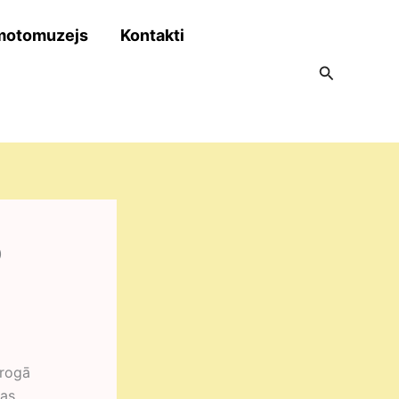
motomuzejs
Kontakti
Search
o
ērogā
tas