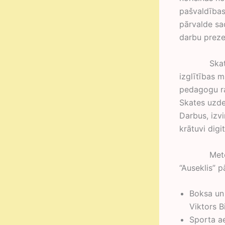
pašvaldības
pārvalde sa
darbu preze
Skates mēr
izglītības m
pedagogu ra
Skates uzde
Darbus, izv
krātuvi digi
Metodisko 
“Auseklis” p
Boksa un 
Viktors B
Sporta ae