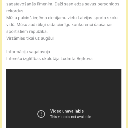
sagatavošanās līmenim. Daži sasniedza savus personīgos
rekordus.
Mūsu pulciņš ieņēma cienījamu vietu Latvijas sporta skolu
vidū. Mūsu audzēkņi rada cienīgu konkurenci šaušanas
sportistiem republikā.
Virzāmies tikai uz augšu!
Informāciju sagatavoja
Interešu izglītības skolotāja Ludmila Beļikova