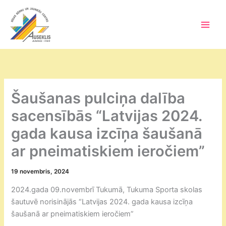
Skip
to
content
Main
Men
Šaušanas pulciņa dalība
sacensībās “Latvijas 2024.
gada kausa izcīņa šaušanā
ar pneimatiskiem ieročiem”
19 novembris, 2024
2024.gada 09.novembrī Tukumā, Tukuma Sporta skolas
šautuvē norisinājās “Latvijas 2024. gada kausa izcīņa
šaušanā ar pneimatiskiem ieročiem”