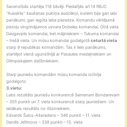
Sacensībās startēja 118 šāvēji. Piedalījās arī 14 RBJC
“Auseklis” šaušanas pulciņa audzēkņi, kuriem bija gan labi
panākumi, gan iegūta laba pieredze. Komandu vērtējumā
pistoļu vingrinājumos uzvara Dobeles komandai. Otrā vieta
Daugavpils komandai, bet mājiniekiem – Tukuma komandai
– trešā vieta. Un mūsu komandai godalgotā
ceturtā vieta
starp 9 republikas komandām. Tas ir liels panākums,
startējot vienā ugunslīnijā ar Pasaules medaļniekiem un
Olimpiskajiem dalībniekiem.
Starp jauniešu komandām mūsu komanda izcīnīja
godalgoto
3.vietu:
Labs rezultāts jauniešu konkurencē Semenam Bondarevam
– 355 punkti un 7. vieta konkurencē starp jauniešiem. Un
labākais rezultāts no rīdziniekiem.
Edvards Šulcs-Ašeradens – 346 punkti – 11. vieta
Daniils Jefimovs – 339 punkti – 15. vieta