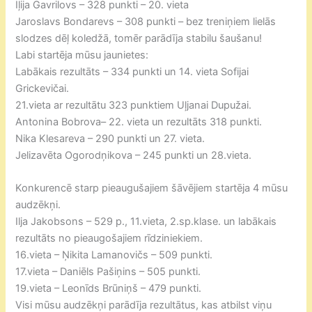
Iļija Gavrilovs – 328 punkti – 20. vieta
Jaroslavs Bondarevs – 308 punkti – bez treniņiem lielās
slodzes dēļ koledžā, tomēr parādīja stabilu šaušanu!
Labi startēja mūsu jaunietes:
Labākais rezultāts – 334 punkti un 14. vieta Sofijai
Grickevičai.
21.vieta ar rezultātu 323 punktiem Uļjanai Dupužai.
Antonina Bobrova– 22. vieta un rezultāts 318 punkti.
Nika Klesareva – 290 punkti un 27. vieta.
Jelizavēta Ogorodņikova – 245 punkti un 28.vieta.
Konkurencē starp pieaugušajiem šāvējiem startēja 4 mūsu
audzēkņi.
Ilja Jakobsons – 529 p., 11.vieta, 2.sp.klase. un labākais
rezultāts no pieaugošajiem rīdziniekiem.
16.vieta – Ņikita Lamanovičs – 509 punkti.
17.vieta – Daniēls Pašiņins – 505 punkti.
19.vieta – Leonīds Brūniņš – 479 punkti.
Visi mūsu audzēkņi parādīja rezultātus, kas atbilst viņu