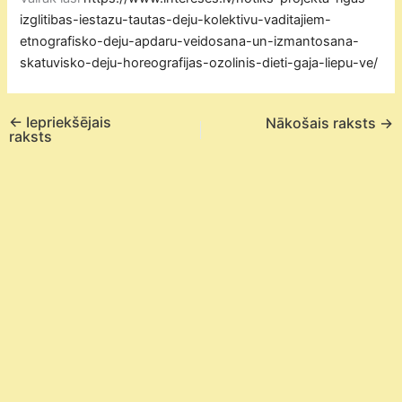
izglitibas-iestazu-tautas-deju-kolektivu-vaditajiem-
etnografisko-deju-apdaru-veidosana-un-izmantosana-
skatuvisko-deju-horeografijas-ozolinis-dieti-gaja-liepu-ve/
←
Iepriekšējais
Nākošais raksts
→
raksts