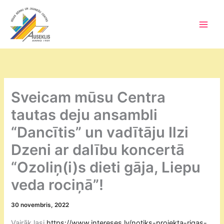
Skip
to
content
Main
Men
Sveicam mūsu Centra
tautas deju ansambli
“Dancītis” un vadītāju Ilzi
Dzeni ar dalību koncertā
“Ozoliņ(i)s dieti gāja, Liepu
veda rociņā”!
30 novembris, 2022
Vairāk lasi
https://www.intereses.lv/notiks-projekta-rigas-