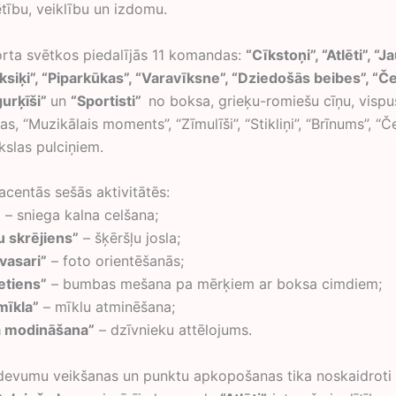
tību, veiklību un izdomu.
ta svētkos piedalījās 11 komandas:
“Cīkstoņi”, “Atlēti”, “
ksiķi”, “Piparkūkas”, “Varavīksne”, “Dziedošās beibes”, “Če
gurķīši”
un
“Sportisti”
no boksa, grieķu-romiešu cīņu, vispu
s, “Muzikālais moments”, “Zīmulīši”, “Stikliņi”, “Brīnums”, “Če
kslas pulciņiem.
acentās sešās aktivitātēs:
”
– sniega kalna celšana;
u skrējiens”
– šķēršļu josla;
vasari”
– foto orientēšanās;
etiens”
– bumbas mešana pa mērķiem ar boksa cimdiem;
mīkla”
– mīklu atminēšana;
a modināšana”
– dzīvnieku attēlojums.
devumu veikšanas un punktu apkopošanas tika noskaidroti u