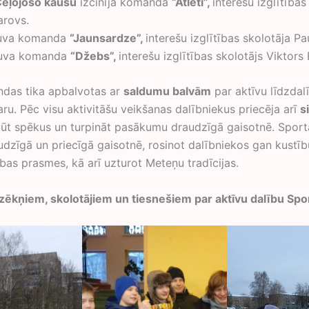
 Ceļojošo kausu
izcīnīja komanda
“Atlēti”,
interešu izglītības
arovs.
uva komanda
“Jaunsardze”,
interešu izglītības skolotāja Pa
uva komanda
“Džebs”,
interešu izglītības skolotājs Viktors 
das tika apbalvotas ar
saldumu balvām
par aktīvu līdzdal
ru. Pēc visu aktivitāšu veikšanas dalībniekus priecēja arī
s
gūt spēkus un turpināt pasākumu draudzīgā gaisotnē. Sport
udzīgā un priecīgā gaisotnē, rosinot dalībniekos gan kustīb
bas prasmes, kā arī uzturot Meteņu tradīcijas.
zēkņiem, skolotājiem un tiesnešiem par aktīvu dalību Spo