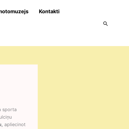
motomuzejs
Kontakti
Search
a sporta
ulciņu
u
,
apliecinot