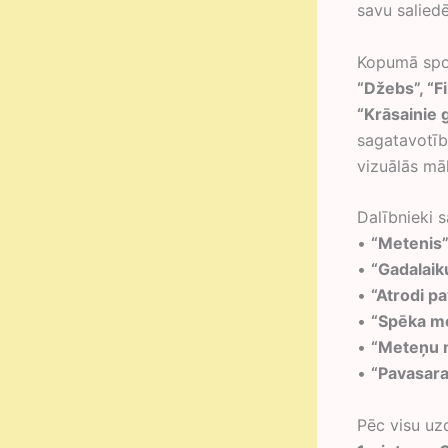
savu saliedē
Kopumā spor
“Džebs”, “Fi
“Krāsainie 
sagatavotība
vizuālās mā
Dalībnieki s
•
“Metenis
•
“Gadalaik
•
“Atrodi pa
•
“Spēka m
•
“Meteņu 
•
“Pavasar
Pēc visu uz