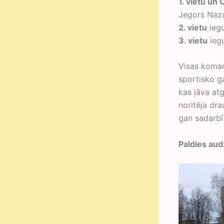
1. vietu un
Jegors Naz
2. vietu
ieg
3. vietu
ieg
Visas koman
sportisko ga
kas ļāva at
noritēja dra
gan sadarbī
Paldies aud