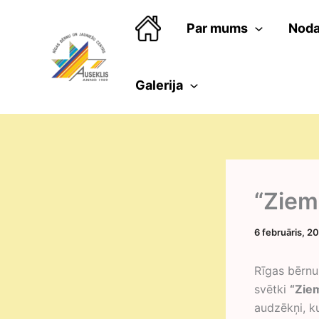
Skip
to
Par mums
Noda
content
Galerija
“Ziem
6 februāris, 2
Rīgas bērnu
svētki
“Zie
audzēkņi, k