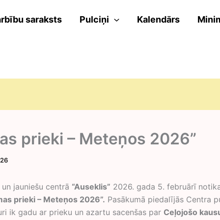
rbību saraksts
Pulciņi
Kalendārs
Mini
as prieki – Meteņos 2026”
026
 un jauniešu centrā
“Auseklis”
2026. gada 5. februārī notik
mas prieki – Meteņos 2026”
.
Pasākumā piedalījās Centra p
uri ik gadu ar prieku un azartu sacenšas par
Ceļojošo kaus