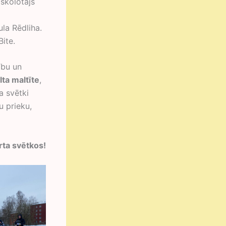
 skolotājs
ula Rēdliha.
Bite.
ību un
ilta maltīte
,
a svētki
u prieku,
rta svētkos!