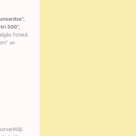
Jaunsardze”,
tri 300”,
sīgās fiziskā
tri” un
zvarētāji.