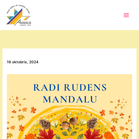
Skip
to
content
Main
Men
16 oktobris, 2024