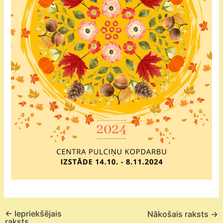
←
Iepriekšējais
Nākošais raksts
→
raksts