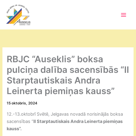
Skip
to
content
Main
Men
RBJC “Auseklis” boksa
pulciņa dalība sacensībās “II
Starptautiskais Andra
Leinerta piemiņas kauss”
15 oktobris, 2024
12.-13.oktobrī Svētē, Jelgavas novadā norisinājās boksa
sacensības “
II Starptautiskais Andra Leinerta piemiņas
kauss”.