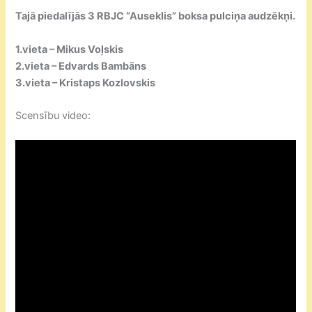
Tajā piedalījās 3 RBJC “Auseklis” boksa pulciņa audzēkņi.
1.vieta – Mikus Voļskis
2.vieta – Edvards Bambāns
3.vieta – Kristaps Kozlovskis
Scensību video: