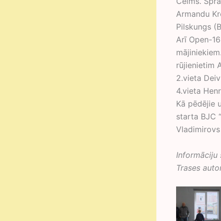
Celms. Sprai
Armandu Krei
Pilskungs (B
Arī Open-16
mājiniekiem.
rūjienietim
2.vieta Deiv
4.vieta Henr
Kā pēdējie u
starta BJC 
Vladimirovs
Informāciju
Trases auto