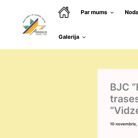
Skip
to
Par mums
Noda
content
Galerija
BJC “
trase
“Vidz
10 novembris,