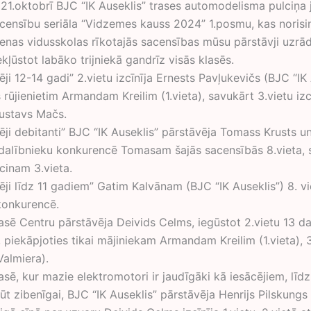
21.oktobrī BJC “IK Auseklis” trases automodelisma pulciņa 
censību seriāla “Vidzemes kauss 2024” 1.posmu, kas norisi
ienas vidusskolas rīkotajās sacensības mūsu pārstāvji uzrād
kļūstot labāko trijniekā gandrīz visās klasēs.
ēji 12-14 gadi” 2.vietu izcīnīja Ernests Pavļukevičs (BJC “IK 
 rūjienietim Armandam Kreilim (1.vieta), savukārt 3.vietu izc
Gustavs Mačs.
ēji debitanti” BJC “IK Auseklis” pārstāvēja Tomass Krusts un
3 dalībnieku konkurencē Tomasam šajās sacensībās 8.vieta, 
cinam 3.vieta.
ēji līdz 11 gadiem” Gatim Kalvānam (BJC “IK Auseklis”) 8. vi
konkurencē.
lasē Centru pārstāvēja Deivids Celms, iegūstot 2.vietu 13 d
piekāpjoties tikai mājiniekam Armandam Kreilim (1.vieta), 3
Valmiera).
asē, kur mazie elektromotori ir jaudīgāki kā iesācējiem, līdz 
būt zibenīgai, BJC “IK Auseklis” pārstāvēja Henrijs Pilskungs