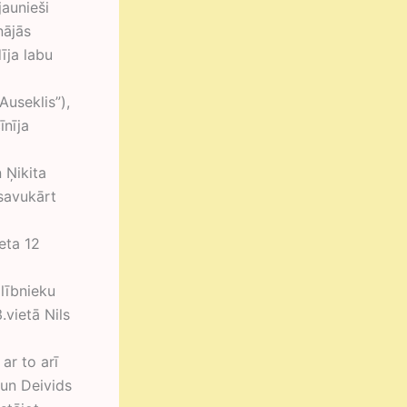
jaunieši
nājās
īja labu
Auseklis”),
īnīja
 Ņikita
savukārt
eta 12
alībnieku
.vietā Nils
ar to arī
 un Deivids