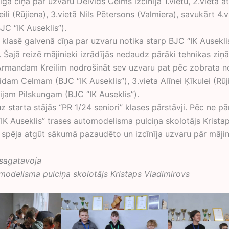
gā cīņā par uzvaru Deivids Celms izcīnīja 1.vietu, 2.vietā at
li (Rūjiena), 3.vietā Nils Pētersons (Valmiera), savukārt 4.v
JC “IK Auseklis”).
 klasē galvenā cīņa par uzvaru notika starp BJC “IK Ausekli
 Šajā reizē mājinieki izrādījās nedaudz pārāki tehnikas ziņā
 Armandam Kreilim nodrošināt sev uzvaru pat pēc zobrata n
idam Celmam (BJC “IK Auseklis”), 3.vieta Alīnei Ķīkulei (Rūj
ijam Pilskungam (BJC “IK Auseklis”).
z starta stājās “PR 1/24 seniori” klases pārstāvji. Pēc ne p
“IK Auseklis” trases automodelisma pulciņa skolotājs Krista
 spēja atgūt sākumā pazaudēto un izcīnīja uzvaru pār mājin
 sagatavoja
modelisma pulciņa skolotājs Kristaps Vladimirovs