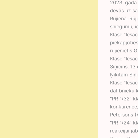
2023. gada 
devās uz sa
Rūjienā. Rūj
sniegumu, ie
Klasē “Iesāc
piekāpjoties
rūjienietis 
Klasē “Iesāc
Siņicins. 1
Ņikitam Siņi
Klasē “Iesāc
dalībnieku 
“PR 1/32” k
konkurencē, 
Pētersons (
“PR 1/24” kl
reakcijai jā