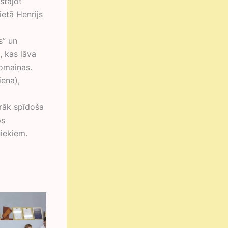
stājot
ietā Henrijs
s” un
, kas ļāva
omaiņas.
iena),
ārāk spīdoša
ps
iekiem.