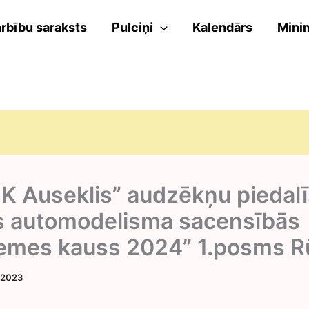
rbību saraksts
Pulciņi
Kalendārs
Mini
IK Auseklis” audzēkņu piedal
s automodelisma sacensībās
emes kauss 2024” 1.posms R
 2023