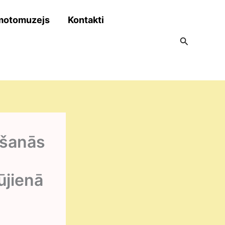
motomuzejs
Kontakti
Search
īšanās
ūjienā