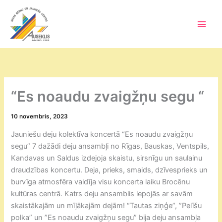
Skip
to
content
Main
Men
“Es noaudu zvaigžņu segu “
10 novembris, 2023
Jauniešu deju kolektīva koncertā “Es noaudu zvaigžņu
segu” 7 dažādi deju ansambļi no Rīgas, Bauskas, Ventspils,
Kandavas un Saldus izdejoja skaistu, sirsnīgu un saulainu
draudzības koncertu. Deja, prieks, smaids, dzīvesprieks un
burvīga atmosfēra valdīja visu koncerta laiku Brocēnu
kultūras centrā. Katrs deju ansamblis lepojās ar savām
skaistākajām un mīļākajām dejām! “Tautas ziņģe”, ”Pelīšu
polka” un ”Es noaudu zvaigžņu segu” bija deju ansambļa