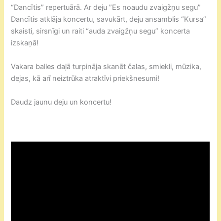
“Dancītis” repertuārā. Ar deju ”Es noaudu zvaigžņu segu”
Dancītis atklāja koncertu, savukārt, deju ansamblis “Kursa”
skaisti, sirsnīgi un raiti “auda zvaigžņu segu” koncerta
izskaņā!
Vakara balles daļā turpināja skanēt čalas, smiekli, mūzika,
dejas, kā arī neiztrūka atraktīvi priekšnesumi!
Daudz jaunu deju un koncertu!