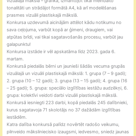
vizuālajā mākslā – grafikā, izmantojot tikai melnbalto
tonalitāti un strādājot formātā A4, kā arī modelēšanas
prasmes vizuāli plastiskajā mākslā.
Konkursa uzdevumā aicinājām attēlot kādu notikumu no
sava ceļojuma, varbūt kopā ar ģimeni, draugiem, vai
atpūtas brīdi, vai tikai sagatavošanās procesu, varbūt jau
galapunktu!
Konkursa izstāde ir vēl apskatāma līdz 2023. gada 6.
martam.
Konkursā piedalās bērni un jaunieši šādās vecuma grupās
vizuālajā un vizuāli plastiskajā mākslā: 1. grupa (7 – 9 gadi);
2. grupa (10 – 12 gadi); 3. grupa (13 – 15 gadi); 4. grupa (16
– 25 gadi); 5. grupa: speciālo izglītības iestāžu audzēkņi, 6.
grupa: kolektīvi veidoti darbi vizuāli plastiskajā mākslā.
Konkursā iesniegti 223 darbi, kopā piedalās 245 dalībnieki,
kurus sagatavoja 71 skolotājs no 37 dažādām izglītības
iestādēm.
Katra dalība konkursā palīdz novērtēt radošo veikumu,
pilnveido māksliniecisko izaugsmi, iedvesmo, sniedz jaunas