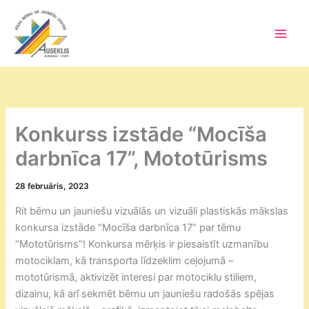
Skip
to
content
Main
Men
Konkurss izstāde “Mocīša
darbnīca 17”, Mototūrisms
28 februāris, 2023
Rit bērnu un jauniešu vizuālās un vizuāli plastiskās mākslas
konkursa izstāde “Mocīša darbnīca 17” par tēmu
“Mototūrisms”! Konkursa mērķis ir piesaistīt uzmanību
motociklam, kā transporta līdzeklim ceļojumā –
mototūrismā, aktivizēt interesi par motociklu stiliem,
dizainu, kā arī sekmēt bērnu un jauniešu radošās spējas