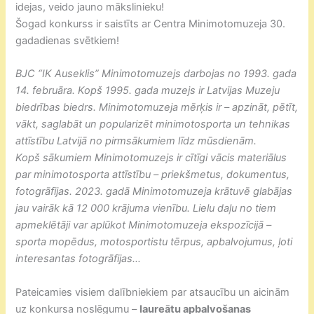
idejas, veido jauno mākslinieku!
Šogad konkurss ir saistīts ar Centra Minimotomuzeja 30.
gadadienas svētkiem!
BJC “IK Auseklis” Minimotomuzejs darbojas no 1993. gada
14. februāra. Kopš 1995. gada muzejs ir Latvijas Muzeju
biedrības biedrs. Minimotomuzeja mērķis ir – apzināt, pētīt,
vākt, saglabāt un popularizēt minimotosporta un tehnikas
attīstību Latvijā no pirmsākumiem līdz mūsdienām.
Kopš sākumiem Minimotomuzejs ir cītīgi vācis materiālus
par minimotosporta attīstību – priekšmetus, dokumentus,
fotogrāfijas. 2023. gadā Minimotomuzeja krātuvē glabājas
jau vairāk kā 12 000 krājuma vienību. Lielu daļu no tiem
apmeklētāji var aplūkot Minimotomuzeja ekspozīcijā –
sporta mopēdus, motosportistu tērpus, apbalvojumus, ļoti
interesantas fotogrāfijas…
Pateicamies visiem dalībniekiem par atsaucību un aicinām
uz konkursa noslēgumu –
laureātu apbalvošanas