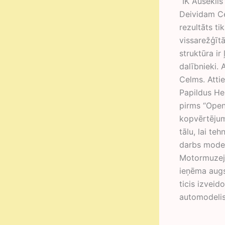
“IK Auseklis
Deividam Ce
rezultāts ti
vissarežģīt
struktūra ir
dalībnieki. 
Celms. Atti
Papildus Hen
pirms “Open
kopvērtējum
tālu, lai te
darbs modeļ
Motormuzejs
ieņēma augs
ticis izveid
automodelis