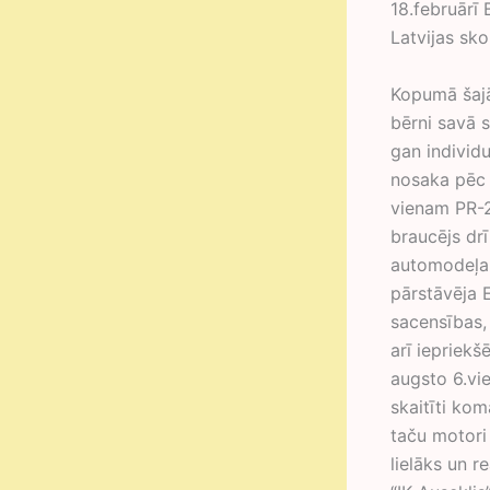
18.februārī
Latvijas sk
Kopumā šajā
bērni savā s
gan individ
nosaka pēc 
vienam PR-2
braucējs drī
automodeļa š
pārstāvēja 
sacensības,
arī iepriekš
augsto 6.vie
skaitīti kom
taču motori 
lielāks un r