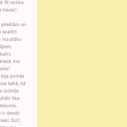
ā 16 notika
 kauss”.
 pilsētām un
skaitīti
 rezultātu
ējiem,
katrs
klasē, kur
eklis”
 bija pirmās
ņa laikā, kā
s izcīnīja
ltāti tika
atavota,
s ir daudz
nieki. BJC