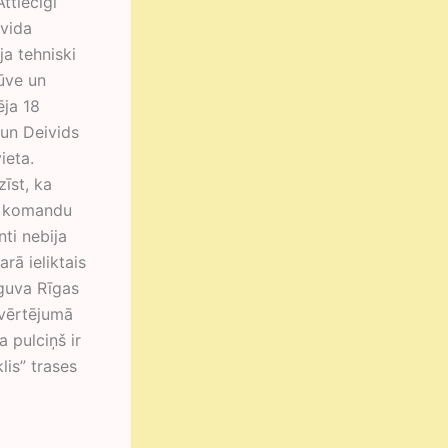
ttiecīgi
ivida
ja tehniski
būve un
ēja 18
 un Deivids
ieta.
īst, ka
as komandu
ti nebija
rā ieliktais
guva Rīgas
pvērtējumā
 pulciņš ir
lis” trases