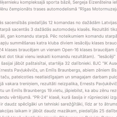
 Biķernieku kompleksajā sporta bāzē, Sergeja Eizenšteina iel
olēnu čempionāts trases automodelismā “Rīgas Motormuzeja
s sacensībās piedalījās 12 komandas no dažādām Latvijas
tarpā sacentās 3 dažādās automodeļu klasēs. Rezultāti tika 
uāli, gan komandu starpā. Pēc noteikumiem komandu starpā
apļu summēšanas katra kluba diviem iesācēju klases brauc
4 klases braucējam un vienam Open-16 klases braucējam (
kst dot tikai vienu ieskaiti komandu rezultātam). “Iesācēji” 
asijai jābūt paštaisītai, startēja 32 dalībnieki. BJC “IK Aus
Ernests Pavļukēvičs, un Emīls Braunbergs, abiem zēniem šīs
 taču, pateicoties neatlaidīgajam un smagajam darbam pulci
ējā vakara treniņiem, rezultāti neizpalika, Ernests Pavļukēvič
tu un Emīls Braunbergs 19.vietu, jāpiebilst, ka abu zēnu rezu
andu vērtējumā. “PR-24” klasē, kurā šasija ir rūpnieciski izg
ir daudz spēcīgāki un tehniski sarežģītāki, līdz ar to ātrum
eakcijas laikam ir jābūt daudz mazākam, piedalījās 25 dalīb