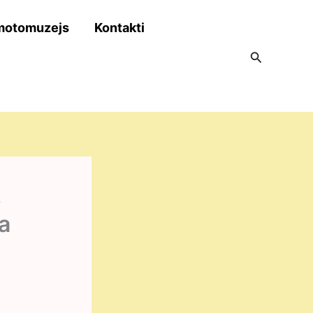
motomuzejs
Kontakti
Search
s
a