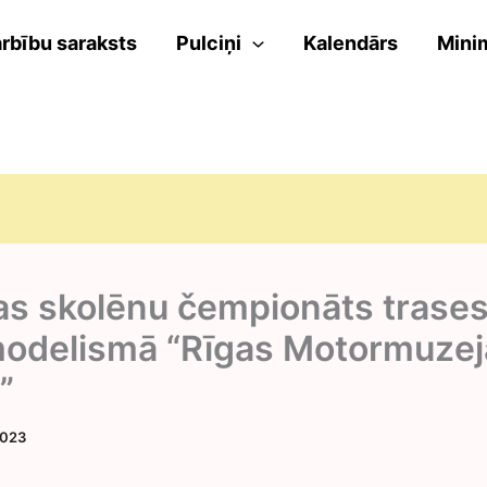
rbību saraksts
Pulciņi
Kalendārs
Mini
jas skolēnu čempionāts trase
odelismā “Rīgas Motormuzej
”
2023