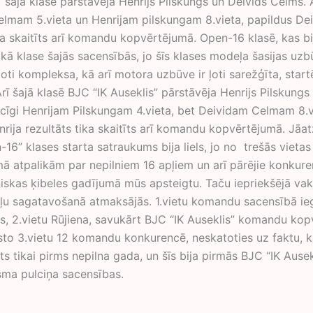
” šajā klasē pārstāvēja Henrijs Pilskungs un Deivids Celms. A
lmam 5.vieta un Henrijam pilskungam 8.vieta, papildus De
ka skaitīts arī komandu kopvērtējumā. Open-16 klasē, kas bi
ākā klase šajās sacensībās, jo šīs klases modeļa šasijas uz
 ļoti kompleksa, kā arī motora uzbūve ir ļoti sarežģīta, start
Arī šajā klasē BJC “IK Auseklis” pārstāvēja Henrijs Pilskungs
ecīgi Henrijam Pilskungam 4.vieta, bet Deividam Celmam 8.v
rija rezultāts tika skaitīts arī komandu kopvērtējumā. Jāatz
-16” klases starta satraukums bija liels, jo no trešās viet
ā atpalikām par nepilniem 16 apļiem un arī pārējie konkuren
hniskas ķibeles gadījumā mūs apsteigtu. Taču iepriekšējā vaka
u sagatavošanā atmaksājās. 1.vietu komandu sacensībā ie
, 2.vietu Rūjiena, savukārt BJC “IK Auseklis” komandu ko
to 3.vietu 12 komandu konkurencē, neskatoties uz faktu, ka
ots tikai pirms nepilna gada, un šīs bija pirmās BJC “IK Ausek
ma pulciņa sacensības.