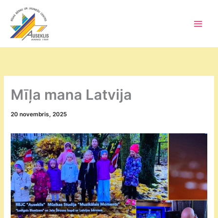
Skip
to
content
Main
Men
Mīļa mana Latvija
20 novembris, 2025