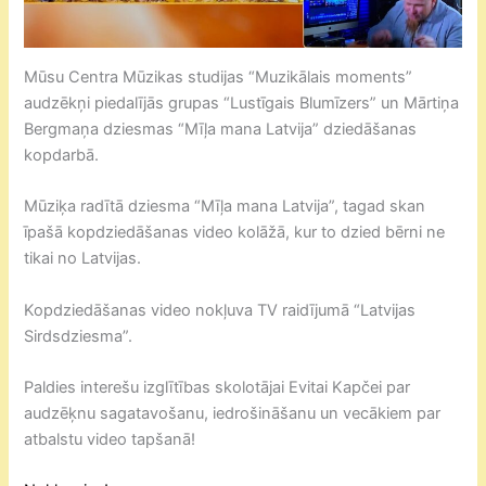
Mūsu Centra Mūzikas studijas “Muzikālais moments”
audzēkņi piedalījās grupas “Lustīgais Blumīzers” un Mārtiņa
Bergmaņa dziesmas “Mīļa mana Latvija” dziedāšanas
kopdarbā.
Mūziķa radītā dziesma “Mīļa mana Latvija”, tagad skan
īpašā kopdziedāšanas video kolāžā, kur to dzied bērni ne
tikai no Latvijas.
Kopdziedāšanas video nokļuva TV raidījumā “Latvijas
Sirdsdziesma”.
Paldies interešu izglītības skolotājai Evitai Kapčei par
audzēķnu sagatavošanu, iedrošināšanu un vecākiem par
atbalstu video tapšanā!