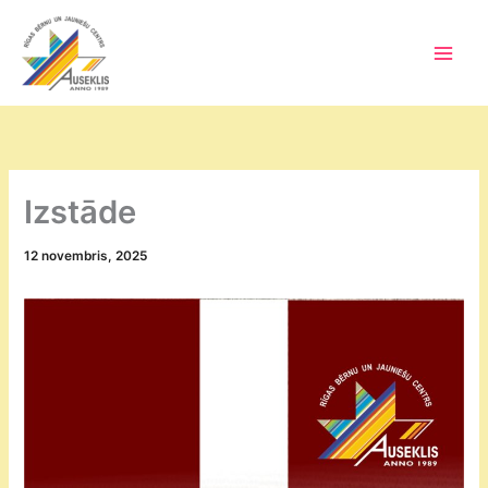
Skip
to
content
Main
Men
Izstāde
12 novembris, 2025