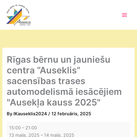
Skip
to
content
Main
Men
Rīgas bērnu un jauniešu
centra “Auseklis”
sacensības trases
automodelismā iesācējiem
"Ausekļa kauss 2025"
By
IKauseklis2024
/
12 februāris, 2025
Rīgas
15:00
–
21:00
bērnu
13 maijs, 2025
–
14 maijs, 2025