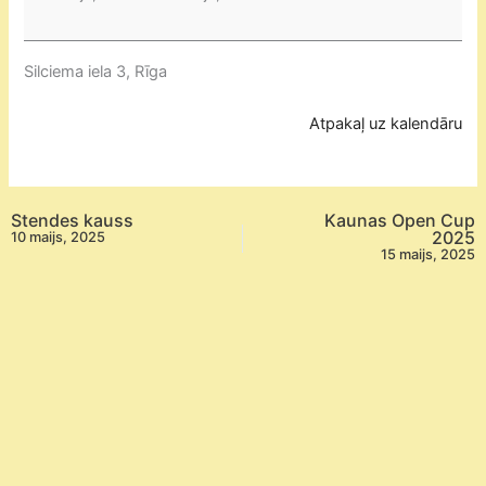
un
jauniešu
centra
Silciema iela 3, Rīga
“Auseklis”
sacensības
Atpakaļ uz kalendāru
trases
automodelismā
iesācējiem
"Ausekļa
Stendes kauss
Kaunas Open Cup
2025
10 maijs, 2025
kauss
15 maijs, 2025
2025"