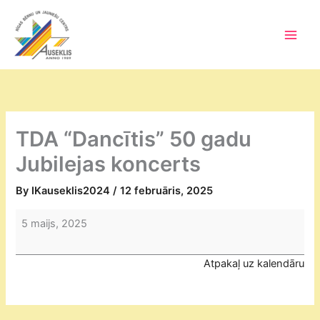
Skip
to
content
Main
Men
TDA “Dancītis” 50 gadu
Jubilejas koncerts
By
IKauseklis2024
/
12 februāris, 2025
TDA
5 maijs, 2025
“Dancītis”
50
Atpakaļ uz kalendāru
gadu
Jubilejas
koncerts