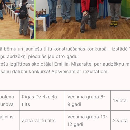
ā bērnu un jauniešu tiltu konstruēšanas konkursā – izstādē “
iņu audzēkņi piedalās jau otro gadu.
rešu izglītības skolotājai Emilijai Mizaraitei par audzēkņu 
šanu dalībai konkursā! Apsveicam ar rezultātiem!
boļeva
Rīgas Dzelzceļa
Vecuma grupa 6-
1.vieta
junova
tilts
9 gadi
ļinins-
Vecuma grupa 10-
Zelta vārtu tilts
2.vieta
12 gadi