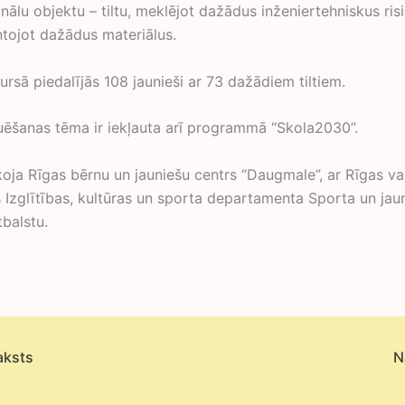
nālu objektu – tiltu, meklējot dažādus inženiertehniskus ris
tojot dažādus materiālus.
rsā piedalījās 108 jaunieši ar 73 dažādiem tiltiem.
ruēšanas tēma ir iekļauta arī programmā “Skola2030”.
koja Rīgas bērnu un jauniešu centrs “Daugmale”, ar Rīgas val
 Izglītības, kultūras un sporta departamenta Sporta un jau
balstu.
aksts
N