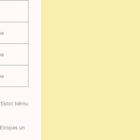
ba
ba
ba
tīstot bērnu
 Eiropas un