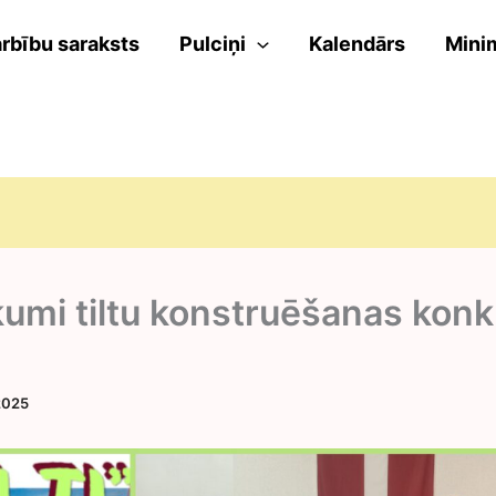
rbību saraksts
Pulciņi
Kalendārs
Mini
umi tiltu konstruēšanas kon
2025