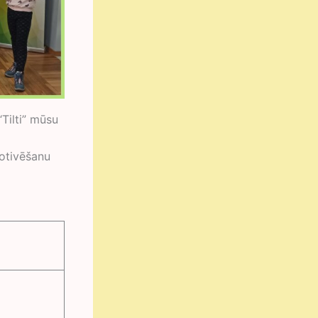
Tilti” mūsu
motivēšanu