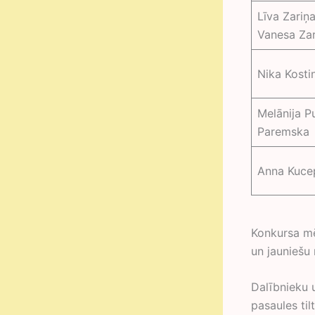
Līva Zariņ
Vanesa Zar
Nika Kosti
Melānija P
Paremska
Anna Kuce
Konkursa mēr
un jauniešu
Dalībnieku 
pasaules ti