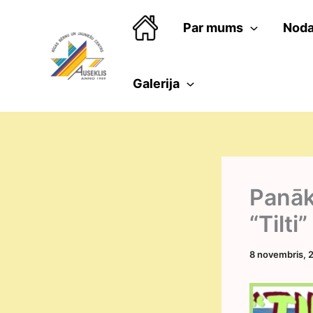
Skip
to
Par mums
Noda
content
Galerija
Panāk
“Tilti”
8 novembris, 