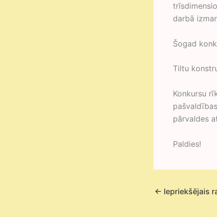
trīsdimensio
darbā izman
Šogad konku
Tiltu konst
Konkursu rī
pašvaldības
pārvaldes at
Paldies!
←
Iepriekšējais r