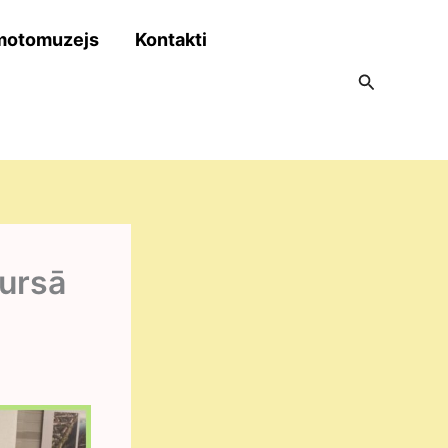
motomuzejs
Kontakti
Search
kursā