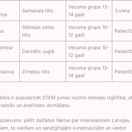
a
Vecuma grupa 13-
Sarkanais tilts
3.vieta
iņa
14 gadi
Sidnejas ostas
Vecuma grupa 10-
na
Pateicī
tilts
12 gadi
utniņa-
Vecuma grupa 10-
Darināts Juglā
Pateicī
12 gadi
Vecuma grupa 13-
palova
Zirnekļu tilts
Pateicī
14 gadi
ķis ir popularizēt STEM jomas nozīmi interešu izglītībā, at
 radošo un analītisko domāšanu.
uzdevums: pētīt dažādus faktus par interesantiem Latvijas,
ltiem, to veidiem un sarežģītajām konstrukcijām un veidot