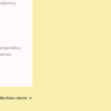
inājumus,
stspilsētas
natnes
ākošais raksts
→