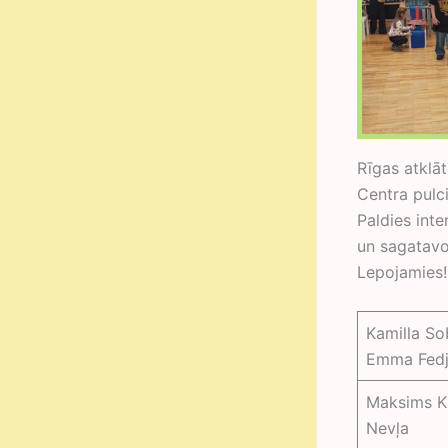
Rīgas atklāt
Centra pulc
Paldies inte
un sagatavo
Lepojamies!
Kamilla So
Emma Fed
Maksims Ka
Nevļa