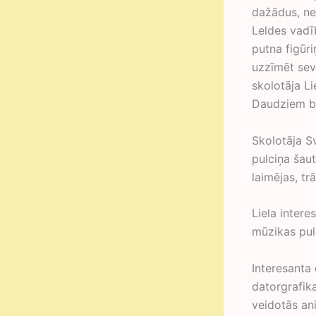
dažādus, ne
Leldes vadī
putna figūri
uzzīmēt sev 
skolotāja L
Daudziem bē
Skolotāja S
pulciņa šau
laimējas, tr
Liela intere
mūzikas pul
Interesanta
datorgrafik
veidotās ani