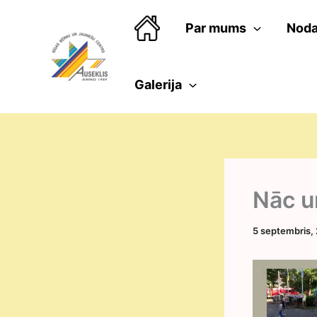
Skip
to
Par mums
Noda
content
Galerija
Nāc u
5 septembris,