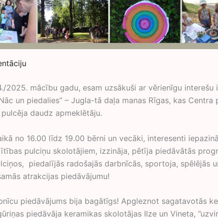
entāciju
./2025. mācību gadu, esam uzsākuši ar vērienīgu interešu i
āc un piedalies” – Jugla-tā daļa manas Rīgas, kas Centra
 pulcēja daudz apmeklētāju.
kā no 16.00 līdz 19.00 bērni un vecāki, interesenti iepazin
lītības pulciņu skolotājiem, izzināja, pētīja piedāvātās pro
lciņos, piedalījās radošajās darbnīcās, sportoja, spēlējās u
amās atrakcijas piedāvājumu!
nīcu piedāvājums bija bagātīgs! Apgleznot sagatavotās k
gūriņas piedāvāja keramikas skolotājas Ilze un Vineta, ”uzvi