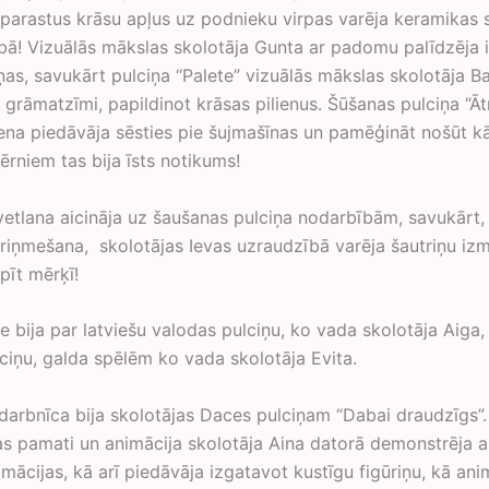
parastus krāsu apļus uz podnieku virpas varēja keramikas 
bā! Vizuālās mākslas skolotāja Gunta ar padomu palīdzēja i
ņas, savukārt pulciņa “Palete” vizuālās mākslas skolotāja Ba
grāmatzīmi, papildinot krāsas pilienus. Šūšanas pulciņa “Āt
iena piedāvāja sēsties pie šujmašīnas un pamēģināt nošūt kā
rniem tas bija īsts notikums!
vetlana aicināja uz šaušanas pulciņa nodarbībām, savukārt,
triņmešana, skolotājas Ievas uzraudzībā varēja šautriņu izm
āpīt mērķī!
se bija par latviešu valodas pulciņu, ko vada skolotāja Aiga,
ciņu, galda spēlēm ko vada skolotāja Evita.
 darbnīca bija skolotājas Daces pulciņam “Dabai draudzīgs”.
as pamati un animācija skolotāja Aina datorā demonstrēja 
mācijas, kā arī piedāvāja izgatavot kustīgu figūriņu, kā ani