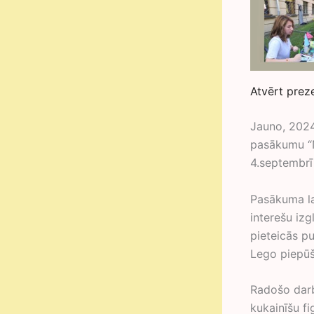
Atvērt prez
Jauno, 2024
pasākumu “N
4.septembrī
Pasākuma lai
interešu izg
pieteicās pu
Lego piepūš
Radošo darb
kukainīšu fi