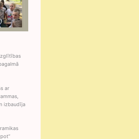
zglītības
 pagalmā
ās ar
grammas,
n izbaudīja
eramikas
rpot”