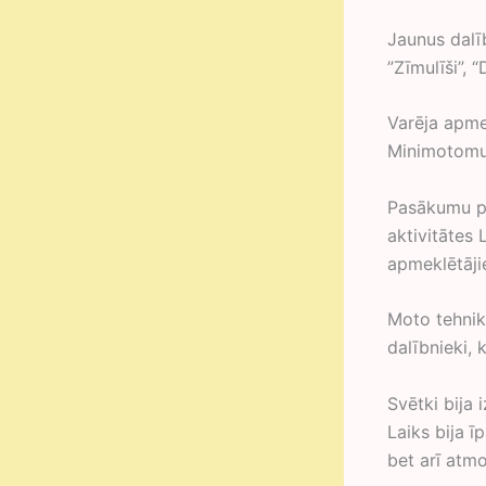
Jaunus dalībn
”Zīmulīši”, 
Varēja apme
Minimotomuz
Pasākumu pap
aktivitātes
apmeklētāji
Moto tehnik
dalībnieki, 
Svētki bija 
Laiks bija ī
bet arī atm