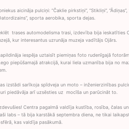
iekus aicināja pulciņi: ”Čaklie pirkstiņi”, “Stikliņi”, “Ādiņas”,
“Datordizains”, sporta aerobika, sporta dejas.
klēt trases automodelisma trasi, izdevība bija ieskatīties 
ejā, kur interesantus uzrunāja muzeja vadītājs Ojārs.
ildināja iespēja uztaisīt piemiņas foto rudenīgajā fotorāmī
 Lego piepūšamajā atrakcijā, kurai liela uzmanība bija no m
em.
as izstādi sarīkoja spīdveja un moto – inženierzinības pulci
kuri piedāvāja arī uzsēsties uz mocīša un parūcināt to.
izdevušies! Centra pagalmā valdīja kustība, rosība, čalas un
paši labs – tā bija karstākā septembra diena, ne tikai laikaps
osfērā, kas valdīja pasākumā.