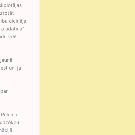
skolotājas
zrotāt
iba aicināja
rā adatiņa”
du vīli!
 jaunā
est un, ja
 par
 Pulciņu
audzēkņu
mācijā!