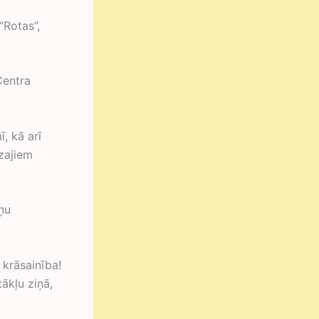
 “Rotas”,
Centra
, kā arī
azajiem
ņu
 krāsainība!
tākļu ziņā,