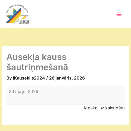
Skip
to
content
Main
Men
Ausekļa kauss
šautriņmešanā
By
IKauseklis2024
/
26 janvāris, 2026
Ausekļa
26 maijs, 2026
kauss
šautriņmešanā
Atpakaļ uz kalendāru