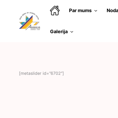
Skip
to
Par mums
Noda
content
Galerija
[metaslider id=”6702″]