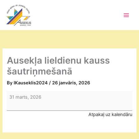
Skip
to
content
Main
Men
Ausekļa lieldienu kauss
šautriņmešanā
By
IKauseklis2024
/
26 janvāris, 2026
Ausekļa
31 marts, 2026
lieldienu
kauss
Atpakaļ uz kalendāru
šautriņmešanā