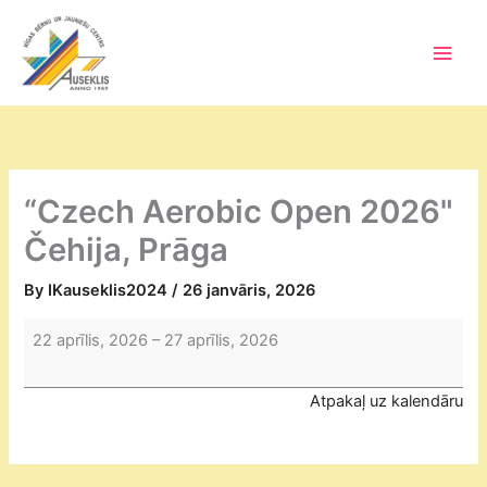
Skip
to
content
Main
Men
“Czech Aerobic Open 2026"
Čehija, Prāga
By
IKauseklis2024
/
26 janvāris, 2026
“Czech
22 aprīlis, 2026
–
27 aprīlis, 2026
Aerobic
Open
Atpakaļ uz kalendāru
2026"
Čehija,
Prāga