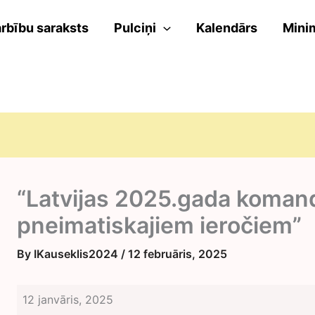
rbību saraksts
Pulciņi
Kalendārs
Mini
“Latvijas 2025.gada koman
pneimatiskajiem ieročiem”
By
IKauseklis2024
/
12 februāris, 2025
“Latvijas
12 janvāris, 2025
2025.gada