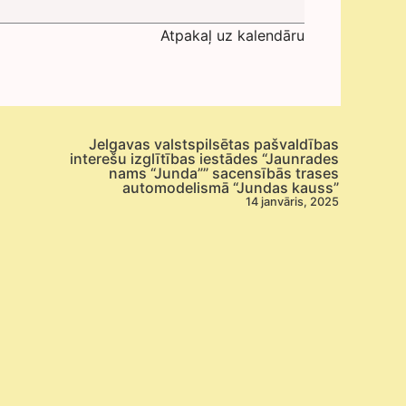
Atpakaļ uz kalendāru
Jelgavas valstspilsētas pašvaldības
interešu izglītības iestādes “Jaunrades
nams “Junda”” sacensībās trases
automodelismā “Jundas kauss”
14 janvāris, 2025