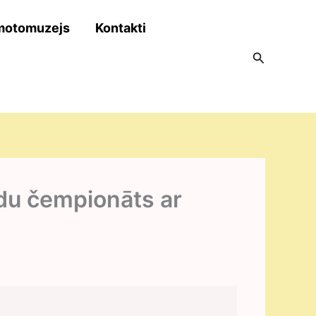
motomuzejs
Kontakti
Search
du čempionāts ar