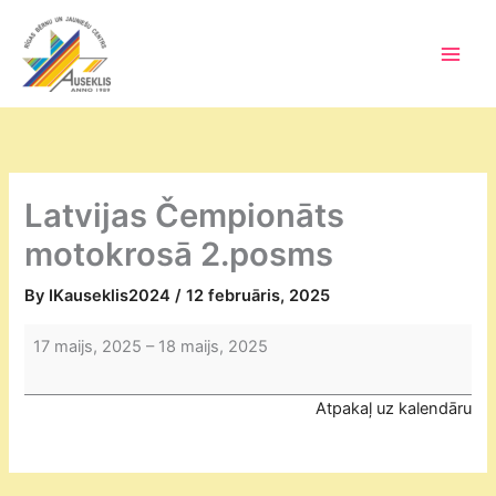
Skip
to
content
Main
Men
Latvijas Čempionāts
motokrosā 2.posms
By
IKauseklis2024
/
12 februāris, 2025
Latvijas
17 maijs, 2025
–
18 maijs, 2025
Čempionāts
motokrosā
Atpakaļ uz kalendāru
2.posms