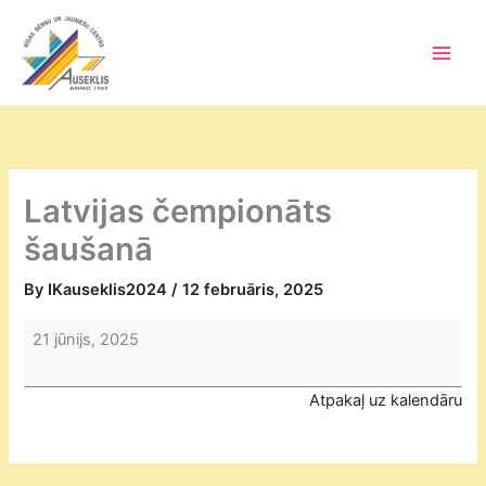
Skip
to
content
Main
Men
Latvijas čempionāts
šaušanā
By
IKauseklis2024
/
12 februāris, 2025
Latvijas
21 jūnijs, 2025
čempionāts
šaušanā
Atpakaļ uz kalendāru