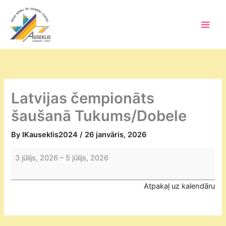
Skip
to
content
Main
Men
Latvijas čempionāts
šaušanā Tukums/Dobele
By
IKauseklis2024
/
26 janvāris, 2026
Latvijas
3 jūlijs, 2026
–
5 jūlijs, 2026
čempionāts
šaušanā
Atpakaļ uz kalendāru
Tukums/Dobele