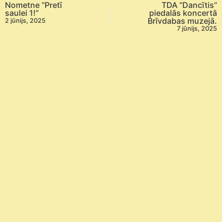
Nometne “Pretī
TDA “Dancītis”
saulei 1!”
piedalās koncertā
Brīvdabas muzejā.
2 jūnijs, 2025
7 jūnijs, 2025