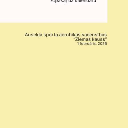
Atpakaļ uz kalendāru
Ausekļa sporta aerobikas sacensības
“Ziemas kauss”
1 februāris, 2026