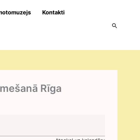
motomuzejs
Kontakti
Search
iņmešanā Rīga