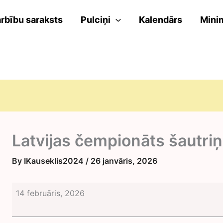
rbību saraksts
Pulciņi
Kalendārs
Mini
Latvijas čempionāts šautr
By
IKauseklis2024
/
26 janvāris, 2026
Latvijas
14 februāris, 2026
čempionāts
šautriņmešanā