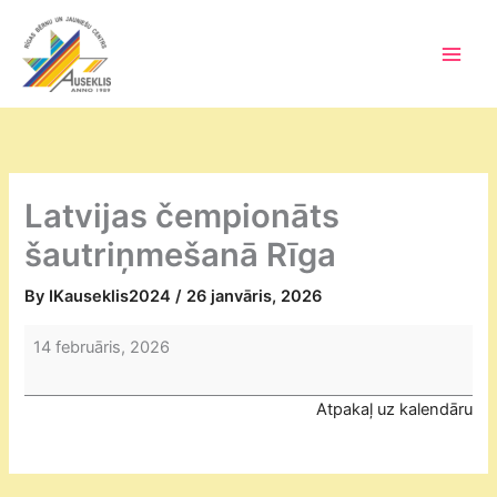
Skip
to
content
Main
Men
Latvijas čempionāts
šautriņmešanā Rīga
By
IKauseklis2024
/
26 janvāris, 2026
Latvijas
14 februāris, 2026
čempionāts
šautriņmešanā
Atpakaļ uz kalendāru
Rīga