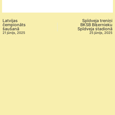
vecuma
grupa
šaušanā
Latvijas
Spīdveja treniņi
Tukums/Dobele
čempionāts
BKSB Biķernieku
šaušanā
Spīdveja stadionā
21 jūnijs, 2025
25 jūnijs, 2025