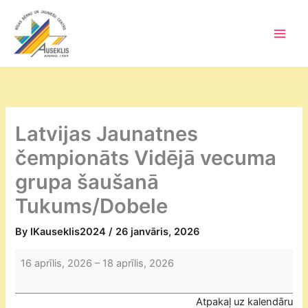
Skip
to
content
Main
Men
Latvijas Jaunatnes
čempionāts Vidējā vecuma
grupa šaušanā
Tukums/Dobele
By
IKauseklis2024
/
26 janvāris, 2026
Latvijas
16 aprīlis, 2026
–
18 aprīlis, 2026
Jaunatnes
čempionāts
Atpakaļ uz kalendāru
Vidējā