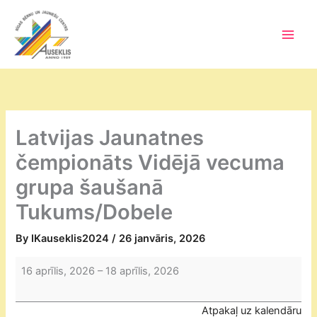
Skip
to
content
Main
Men
Latvijas Jaunatnes
čempionāts Vidējā vecuma
grupa šaušanā
Tukums/Dobele
By
IKauseklis2024
/
26 janvāris, 2026
Latvijas
16 aprīlis, 2026
–
18 aprīlis, 2026
Jaunatnes
čempionāts
Atpakaļ uz kalendāru
Vidējā