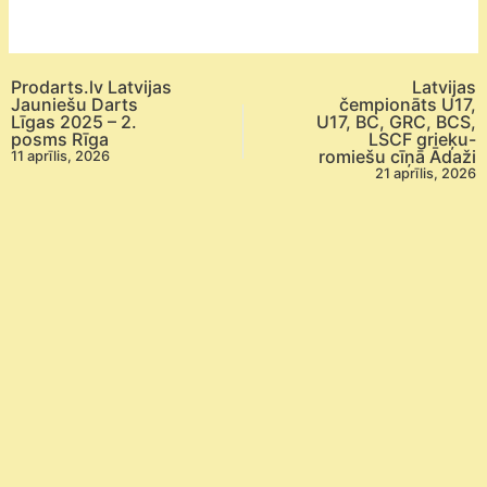
vecuma
grupa
šaušanā
Prodarts.lv Latvijas
Latvijas
Tukums/Dobele
Jauniešu Darts
čempionāts U17,
Līgas 2025 – 2.
U17, BC, GRC, BCS,
posms Rīga
LSCF grieķu-
romiešu cīņā Ādaži
11 aprīlis, 2026
21 aprīlis, 2026