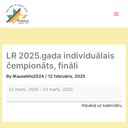
Skip
to
content
Main
Men
LR 2025.gada individuālais
čempionāts, fināli
By
IKauseklis2024
/
12 februāris, 2025
LR
22 marts, 2025
–
23 marts, 2025
2025.gada
individuālais
Atpakaļ uz kalendāru
čempionāts,
fināli