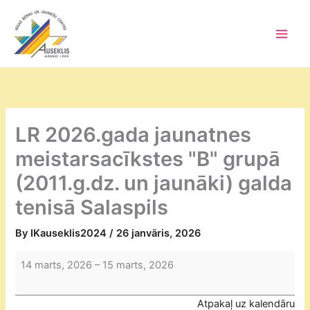
Skip
to
content
Main
Men
LR 2026.gada jaunatnes
meistarsacīkstes "B" grupā
(2011.g.dz. un jaunāki) galda
tenisā Salaspils
By
IKauseklis2024
/
26 janvāris, 2026
LR
14 marts, 2026
–
15 marts, 2026
2026.gada
jaunatnes
Atpakaļ uz kalendāru
meistarsacīkstes