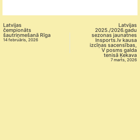
"B"
grupā
(2011.g.dz.
Latvijas
Latvijas
un
čempionāts
2025./2026.gadu
šautriņmešanā Rīga
sezonas jaunatnes
jaunāki)
Insports.lv kausa
14 februāris, 2026
galda
izcīņas sacensības,
V posms galda
tenisā
tenisā Ķekava
Salaspils
7 marts, 2026