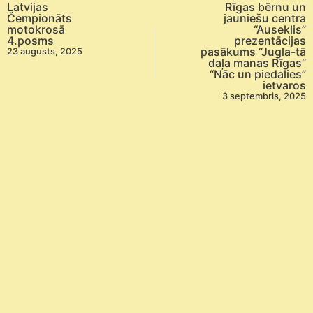
Latvijas
Rīgas bērnu un
Čempionāts
jauniešu centra
motokrosā
“Auseklis”
4.posms
prezentācijas
pasākums “Jugla-tā
23 augusts, 2025
daļa manas Rīgas”
“Nāc un piedalies”
ietvaros
3 septembris, 2025