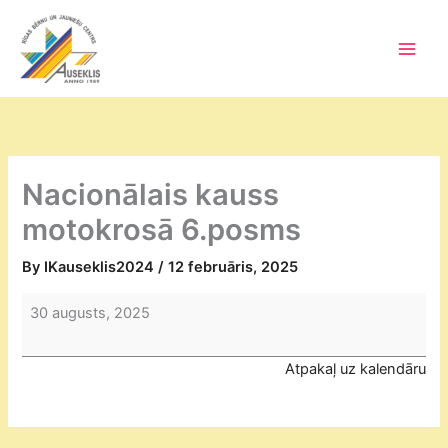
Skip
to
content
Main
Men
Nacionālais kauss
motokrosā 6.posms
By
IKauseklis2024
/
12 februāris, 2025
Nacionālais
30 augusts, 2025
kauss
motokrosā
Atpakaļ uz kalendāru
6.posms