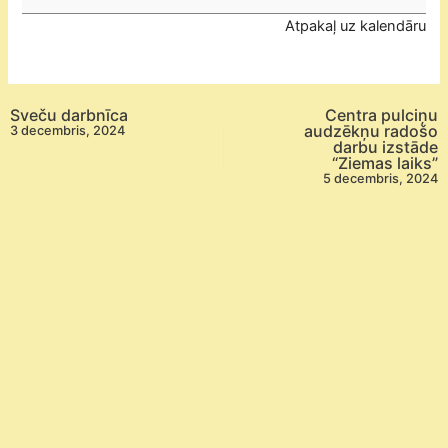
izglītības
Atpakaļ uz kalendāru
metodisko
materiālu
skate
2024
Sveču darbnīca
Centra pulciņu
–
audzēkņu radošo
3 decembris, 2024
darbu izstāde
Skates
“Ziemas laiks”
rezultātu
5 decembris, 2024
paziņošana
un
Darba
autoru
apbalvošanas
pasākums