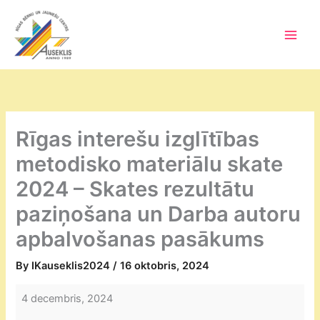
Skip
to
content
Main
Men
Rīgas interešu izglītības
metodisko materiālu skate
2024 – Skates rezultātu
paziņošana un Darba autoru
apbalvošanas pasākums
By
IKauseklis2024
/
16 oktobris, 2024
Rīgas
4 decembris, 2024
interešu