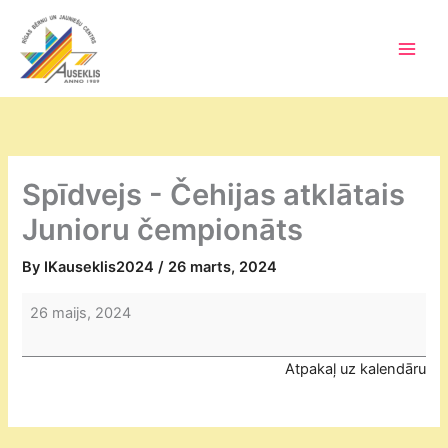
Skip
to
content
Main
Men
Spīdvejs - Čehijas atklātais
Junioru čempionāts
By
IKauseklis2024
/
26 marts, 2024
Spīdvejs
26 maijs, 2024
-
Čehijas
Atpakaļ uz kalendāru
atklātais
Junioru
čempionāts