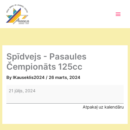
Skip
to
content
Main
Men
Spīdvejs - Pasaules
Čempionāts 125cc
By
IKauseklis2024
/
26 marts, 2024
Spīdvejs
21 jūlijs, 2024
-
Pasaules
Atpakaļ uz kalendāru
Čempionāts
125cc