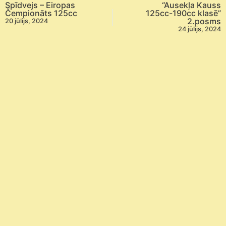
Spīdvejs – Eiropas
“Ausekļa Kauss
Čempionāts 125cc
125cc-190cc klasē”
2.posms
20 jūlijs, 2024
24 jūlijs, 2024