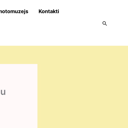
motomuzejs
Kontakti
Search
ju