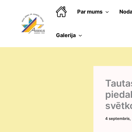
Skip
to
Par mums
Noda
content
Galerija
Tauta
pieda
svētk
4 septembris,