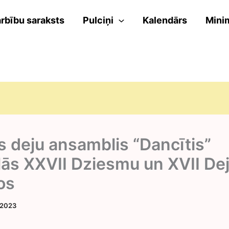
rbību saraksts
Pulciņi
Kalendārs
Mini
s deju ansamblis “Dancītis”
lās XXVII Dziesmu un XVII De
os
 2023