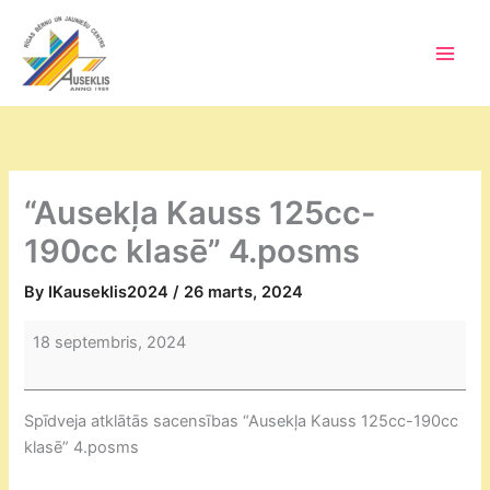
Skip
to
content
Main
Men
“Ausekļa Kauss 125cc-
190cc klasē” 4.posms
By
IKauseklis2024
/
26 marts, 2024
“Ausekļa
18 septembris, 2024
Kauss
125cc-
190cc
Spīdveja atklātās sacensības “Ausekļa Kauss 125cc-190cc
klasē”
klasē” 4.posms
4.posms