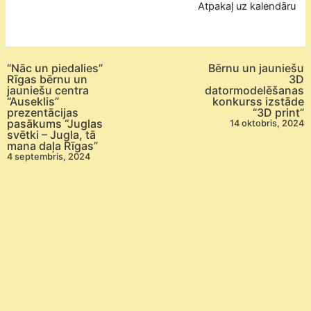
Atpakaļ uz kalendāru
“Nāc un piedalies”
Bērnu un jauniešu
Rīgas bērnu un
3D
jauniešu centra
datormodelēšanas
“Auseklis”
konkurss izstāde
prezentācijas
“3D print”
pasākums “Juglas
14 oktobris, 2024
svētki – Jugla, tā
mana daļa Rīgas”
4 septembris, 2024