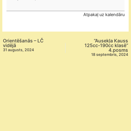
piedalies”
Rīgas
Atpakaļ uz kalendāru
bērnu
un
jauniešu
centra
Orientēšanās – LČ
“Ausekļa Kauss
“Auseklis”
vidējā
125cc-190cc klasē”
4.posms
31 augusts, 2024
prezentācijas
18 septembris, 2024
pasākums
“Juglas
svētki
–
Jugla,
tā
mana
daļa
Rīgas”