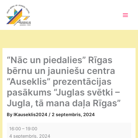
Skip
to
content
Main
Men
“Nāc un piedalies” Rīgas
bērnu un jauniešu centra
“Auseklis” prezentācijas
pasākums “Juglas svētki –
Jugla, tā mana daļa Rīgas”
By
IKauseklis2024
/
2 septembris, 2024
“Nāc
16:00
–
19:00
un
4 septembris, 2024